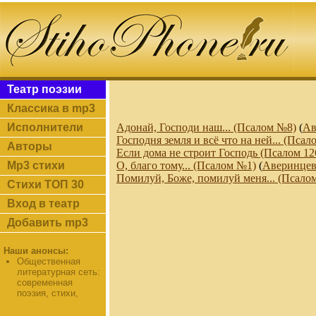
Театр поэзии
Классика в mp3
Исполнители
Адонай, Господи наш... (Псалом №8)
(
Ав
Господня земля и всё что на ней... (Псало
Авторы
Если дома не строит Господь (Псалом 126
Mp3 стихи
О, благо тому... (Псалом №1)
(
Аверинцев
Помилуй, Боже, помилуй меня... (Псалом 
Стихи ТОП 30
Вход в театр
Добавить mp3
Наши анонсы:
Общественная
литературная сеть:
современная
поэзия, стихи,